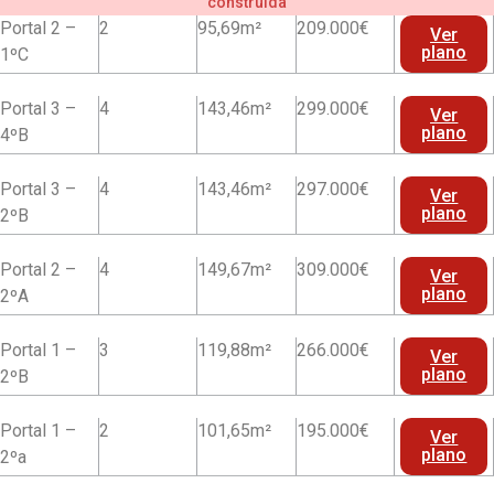
construida
Portal 2 –
2
95,69m²
209.000€
Ver
plano
1ºC
Portal 3 –
4
143,46m²
299.000€
Ver
plano
4ºB
Portal 3 –
4
143,46m²
297.000€
Ver
plano
2ºB
Portal 2 –
4
149,67m²
309.000€
Ver
plano
2ºA
Portal 1 –
3
119,88m²
266.000€
Ver
plano
2ºB
Portal 1 –
2
101,65m²
195.000€
Ver
plano
2ºa